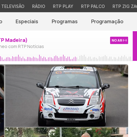
TELEVISÃO
RÁDIO
RTP PLAY
RTP PALCO
RTP ZIG ZA
o
Especiais
Programas
Programação
TP Madeira)
NO AR
neo com RTP Notícias