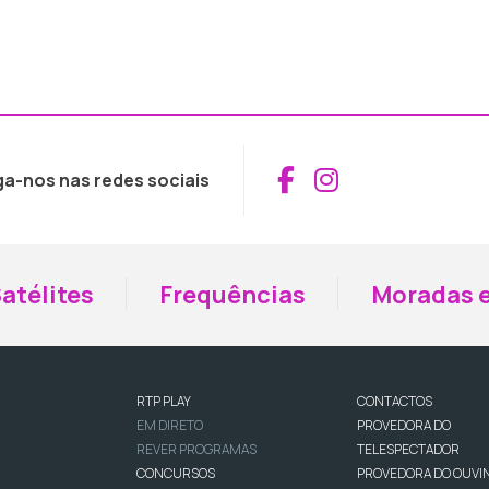
Aceder ao Fac
Aceder ao I
ga-nos nas redes sociais
atélites
Frequências
Moradas e
RTP PLAY
CONTACTOS
EM DIRETO
PROVEDORA DO
REVER PROGRAMAS
TELESPECTADOR
CONCURSOS
PROVEDORA DO OUVI