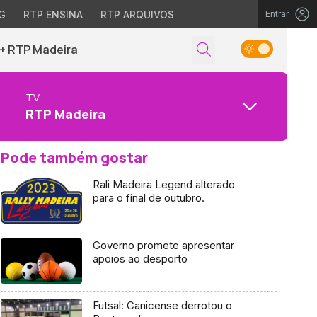
G
RTP ENSINA
RTP ARQUIVOS
Entrar
+ RTP Madeira
TV
RTP Madeira
Pode também gostar
Rali Madeira Legend alterado
para o final de outubro.
Governo promete apresentar
apoios ao desporto
Futsal: Canicense derrotou o