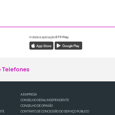
Instale a aplicação
RTP Play
ebook da RTP Madeira
nstagram da RTP Madeira
 Telefones
A EMPRESA
CONSELHO GERAL INDEPENDENTE
CONSELHO DE OPINIÃO
NTE
CONTRATO DE CONCESSÃO DO SERVIÇO PÚBLICO