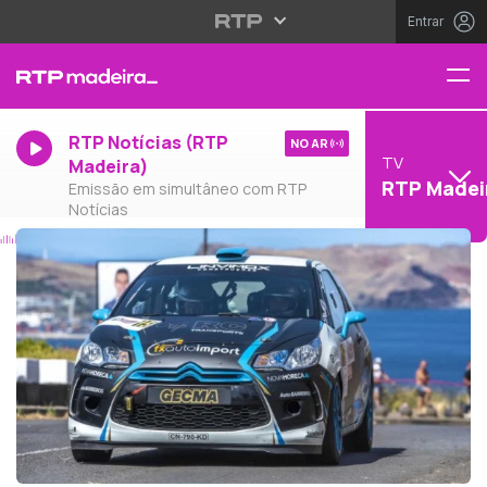
Entrar
RTP Notícias (RTP
NO AR
TV
Madeira)
RTP Madei
Emissão em simultâneo com RTP
Notícias