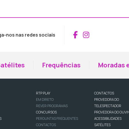
Aceder ao Fac
Aceder ao I
ga-nos nas redes sociais
atélites
Frequências
Moradas e
RTP PLAY
CONTACTOS
EM DIRETO
PROVEDORA DO
REVER PROGRAMAS
TELESPECTADOR
CONCURSOS
PROVEDORA DO OUVI
S
PERGUNTAS FREQUENTES
ACESSIBILIDADES
CONTACTOS
SATÉLITES