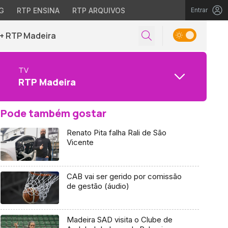
G
RTP ENSINA
RTP ARQUIVOS
Entrar
+ RTP Madeira
TV
RTP Madeira
Pode também gostar
Renato Pita falha Rali de São
Vicente
CAB vai ser gerido por comissão
de gestão (áudio)
Madeira SAD visita o Clube de