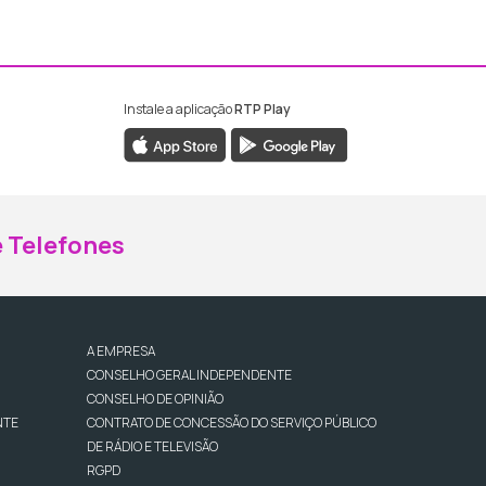
Instale a aplicação
RTP Play
ebook da RTP Madeira
nstagram da RTP Madeira
 Telefones
A EMPRESA
CONSELHO GERAL INDEPENDENTE
CONSELHO DE OPINIÃO
NTE
CONTRATO DE CONCESSÃO DO SERVIÇO PÚBLICO
DE RÁDIO E TELEVISÃO
RGPD