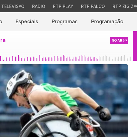
TELEVISÃO
RÁDIO
RTP PLAY
RTP PALCO
RTP ZIG ZA
o
Especiais
Programas
Programação
ira
NO AR