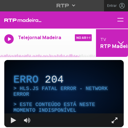
Entrar
Telejornal Madeira
NO AR
TV
RTP Madei
ERRO
204
HLS.JS FATAL ERROR - NETWORK
ERROR
ESTE CONTEÚDO ESTÁ NESTE
MOMENTO INDISPONÍVEL