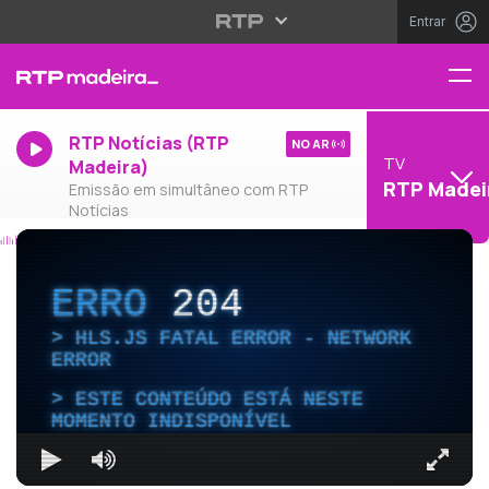
Entrar
RTP Notícias (RTP
NO AR
TV
Madeira)
RTP Madei
Emissão em simultâneo com RTP
Notícias
ERRO
204
HLS.JS FATAL ERROR - NETWORK
ERROR
ESTE CONTEÚDO ESTÁ NESTE
MOMENTO INDISPONÍVEL