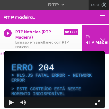
Entrar
RTP Notícias (RTP
NO AR
TV
Madeira)
RTP Madei
Emissão em simultâneo com RTP
Notícias
ERRO
204
HLS.JS FATAL ERROR - NETWORK
ERROR
ESTE CONTEÚDO ESTÁ NESTE
MOMENTO INDISPONÍVEL