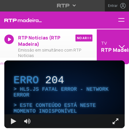
Entrar
RTP Notícias (RTP
NO AR
TV
Madeira)
RTP Madei
Emissão em simultâneo com RTP
Notícias
ERRO
204
HLS.JS FATAL ERROR - NETWORK
ERROR
ESTE CONTEÚDO ESTÁ NESTE
MOMENTO INDISPONÍVEL