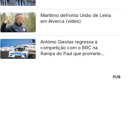
Marítimo defronta União de Leiria
em Alverca (vídeo)
António Giestas regressa à
competição com o BRC na
Rampa do Paul que promete
fechar com “chave de ouro” a
época
PUB