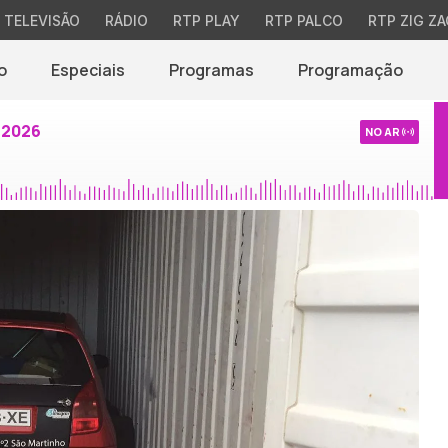
TELEVISÃO
RÁDIO
RTP PLAY
RTP PALCO
RTP ZIG ZA
o
Especiais
Programas
Programação
 2026
NO AR