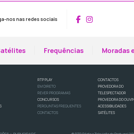
Aceder ao Fac
Aceder ao I
ga-nos nas redes sociais
atélites
Frequências
Moradas e
RTP PLAY
CONTACTOS
EM DIRETO
PROVEDORA DO
REVER PROGRAMAS
TELESPECTADOR
CONCURSOS
PROVEDORA DO OUVI
S
PERGUNTAS FREQUENTES
ACESSIBILIDADES
CONTACTOS
SATÉLITES