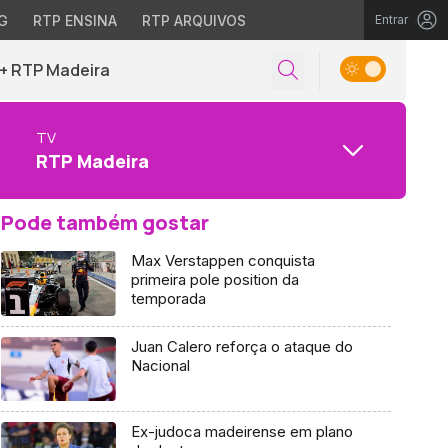
G
RTP ENSINA
RTP ARQUIVOS
Entrar
+ RTP Madeira
TV
RTP Madeira
Pode também gostar
Max Verstappen conquista
primeira pole position da
temporada
Juan Calero reforça o ataque do
Nacional
Ex-judoca madeirense em plano