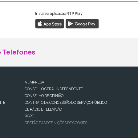
Instale a aplicação
RTP Play
ebook da RTP Madeira
nstagram da RTP Madeira
 Telefones
A EMPRESA
CONSELHO GERAL INDEPENDENTE
CONSELHO DE OPINIÃO
NTE
CONTRATO DE CONCESSÃO DO SERVIÇO PÚBLICO
DE RÁDIO E TELEVISÃO
RGPD
GESTÃO DAS DEFINIÇÕES DE COOKIES