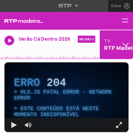
Entrar
Verão Cá Dentro 2026
NO AR
TV
RTP Madei
ERRO
204
HLS.JS FATAL ERROR - NETWORK
ERROR
ESTE CONTEÚDO ESTÁ NESTE
MOMENTO INDISPONÍVEL