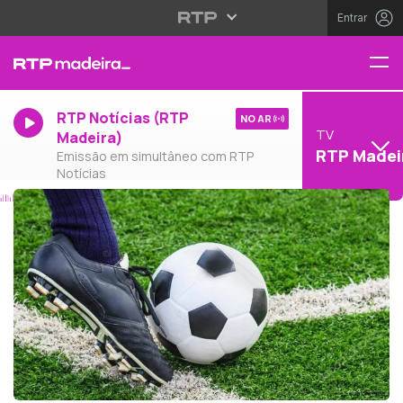
Entrar
RTP Notícias (RTP
NO AR
TV
Madeira)
RTP Madei
Emissão em simultâneo com RTP
Notícias