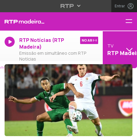
Entrar
RTP Notícias (RTP
NO AR
TV
Madeira)
RTP Madei
Emissão em simultâneo com RTP
Notícias