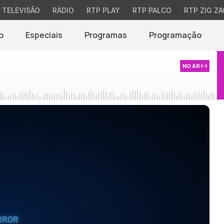
TELEVISÃO
RÁDIO
RTP PLAY
RTP PALCO
RTP ZIG ZA
o
Especiais
Programas
Programação
NO AR
RROR