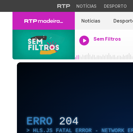
NOTÍCIAS
DESPORTO
Notícias
Desport
Sem Filtros
ERRO
204
HLS.JS FATAL ERROR - NETWORK E