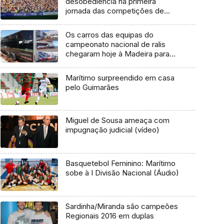
desobediência na primeira
jornada das competições de
futebol
Os carros das equipas do
campeonato nacional de ralis
chegaram hoje à Madeira para
participar no rali da Calheta no
próximo sábado.
Marítimo surpreendido em casa
pelo Guimarães
Miguel de Sousa ameaça com
impugnação judicial (vídeo)
Basquetebol Feminino: Marítimo
sobe à I Divisão Nacional (Áudio)
Sardinha/Miranda são campeões
Regionais 2016 em duplas