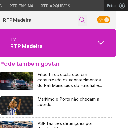
G
RTP ENSINA
RTP ARQUIVOS
Entrar
+ RTP Madeira
TV
RTP Madeira
Pode também gostar
Filipe Pires esclarece em
comunicado os acontecimentos
do Rali Municípios do Funchal e
Câmara de Lobos
Marítimo e Porto não chegam a
acordo
PSP faz três detenções por