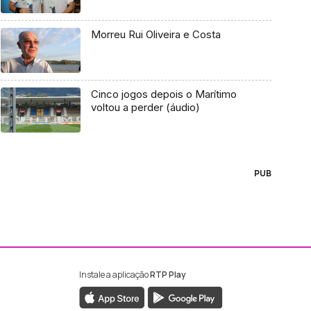
Morreu Rui Oliveira e Costa
Cinco jogos depois o Marítimo
voltou a perder (áudio)
PUB
Instale a aplicação
RTP Play
ebook da RTP Madeira
nstagram da RTP Madeira