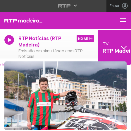
Entrar
RTP Notícias (RTP
NO AR
TV
Madeira)
RTP Madei
Emissão em simultâneo com RTP
Notícias