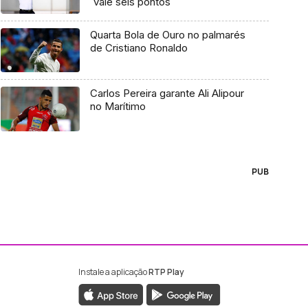
`vale seis pontos`
Quarta Bola de Ouro no palmarés
de Cristiano Ronaldo
Carlos Pereira garante Ali Alipour
no Marítimo
PUB
Instale a aplicação
RTP Play
ebook da RTP Madeira
nstagram da RTP Madeira