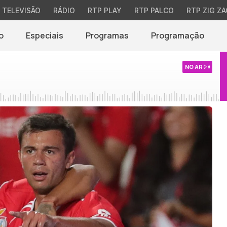
TELEVISÃO
RÁDIO
RTP PLAY
RTP PALCO
RTP ZIG ZA
o
Especiais
Programas
Programação
NO AR