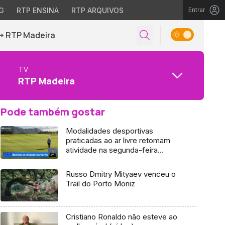
G
RTP ENSINA
RTP ARQUIVOS
Entrar
+ RTP Madeira
TV
RTP Madeira
Pode também gostar
Modalidades desportivas
praticadas ao ar livre retomam
atividade na segunda-feira
(Vídeo)
Russo Dmitry Mityaev venceu o
Trail do Porto Moniz
Cristiano Ronaldo não esteve ao