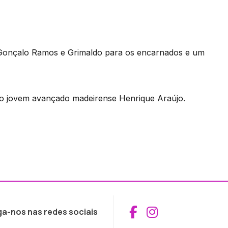
 Gonçalo Ramos e Grimaldo para os encarnados e um
 do jovem avançado madeirense Henrique Araújo.
Aceder ao Fac
Aceder ao I
ga-nos nas redes sociais