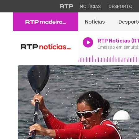
NOTÍCIAS
DESPORTO
Notícias
Desport
RTP Notícias (R
Emissão em simultâ