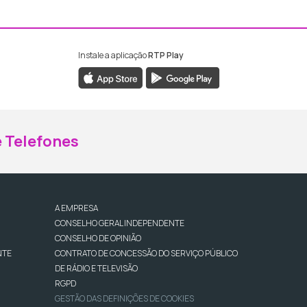
Instale a aplicação
RTP Play
ebook da RTP Madeira
nstagram da RTP Madeira
 Telefones
A EMPRESA
CONSELHO GERAL INDEPENDENTE
CONSELHO DE OPINIÃO
NTE
CONTRATO DE CONCESSÃO DO SERVIÇO PÚBLICO
DE RÁDIO E TELEVISÃO
RGPD
GESTÃO DAS DEFINIÇÕES DE COOKIES