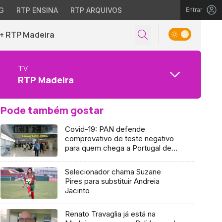
G
RTP ENSINA
RTP ARQUIVOS
Entrar
+ RTP Madeira
TV
RTP Madeira
Pode também gostar
Covid-19: PAN defende
comprovativo de teste negativo
para quem chega a Portugal de
avião
Selecionador chama Suzane
Pires para substituir Andreia
Jacinto
Renato Travaglia já está na