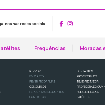
Aceder ao Fac
Aceder ao I
ga-nos nas redes sociais
atélites
Frequências
Moradas e
RTP PLAY
CONTACTOS
EM DIRETO
PROVEDORA DO
REVER PROGRAMAS
TELESPECTADOR
CONCURSOS
PROVEDORA DO OUVI
S
PERGUNTAS FREQUENTES
ACESSIBILIDADES
CONTACTOS
SATÉLITES