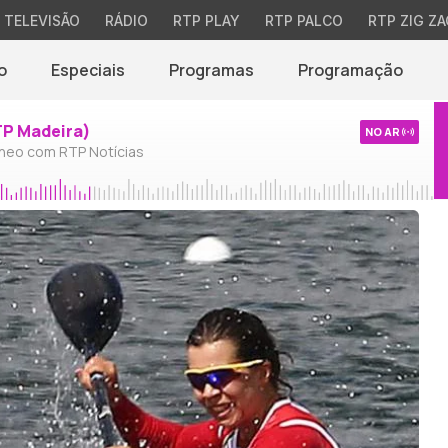
TELEVISÃO
RÁDIO
RTP PLAY
RTP PALCO
RTP ZIG ZA
o
Especiais
Programas
Programação
TP Madeira)
NO AR
neo com RTP Notícias