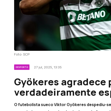
Foto: SCP
27 jul, 2025, 13:35
DESPORTO
Gyökeres agradece p
verdadeiramente es
O futebolista sueco Viktor Gyökeres despediu-se