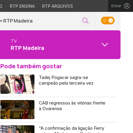
G
RTP ENSINA
RTP ARQUIVOS
Entrar
+ RTP Madeira
TV
RTP Madeira
Pode também gostar
Tadej Pogacar sagra-se
campeão pela terceira vez
CAB regressou às vitórias frente
à Ovarense
“A confirmação da ligação Ferry