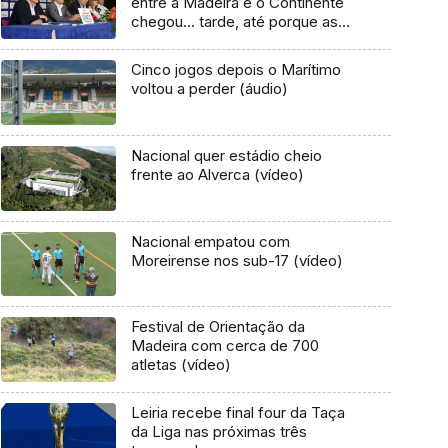
entre a Madeira e o Continente
chegou… tarde, até porque as
equipas planeiam a temporada
com muita antecedência”
Cinco jogos depois o Marítimo
voltou a perder (áudio)
Nacional quer estádio cheio
frente ao Alverca (vídeo)
Nacional empatou com
Moreirense nos sub-17 (vídeo)
Festival de Orientação da
Madeira com cerca de 700
atletas (vídeo)
Leiria recebe final four da Taça
da Liga nas próximas três