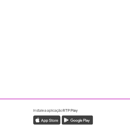
Instale a aplicação
RTP Play
ebook da RTP Madeira
nstagram da RTP Madeira