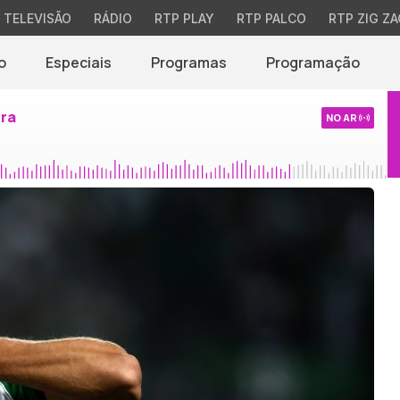
TELEVISÃO
RÁDIO
RTP PLAY
RTP PALCO
RTP ZIG ZA
o
Especiais
Programas
Programação
ira
NO AR