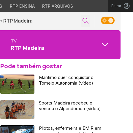
G
RTP ENSINA
RTP ARQUIVOS
Entrar
+ RTP Madeira
TV
RTP Madeira
Pode também gostar
Marítimo quer conquistar o
Torneio Autonomia (vídeo)
Sports Madeira recebeu e
venceu o Alpendorada (vídeo)
Pilotos, enfermeira e EMIR em