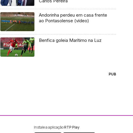
Carlos Pereira
Andorinha perdeu em casa frente
ao Pontasolense (vídeo)
Benfica goleia Marítimo na Luz
PUB
Instale a aplicação
RTP Play
ebook da RTP Madeira
nstagram da RTP Madeira