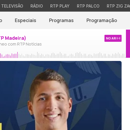
TELEVISÃO
RÁDIO
RTP PLAY
RTP PALCO
RTP ZIG ZA
o
Especiais
Programas
Programação
TP Madeira)
NO AR
neo com RTP Notícias