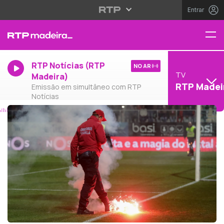
Entrar
RTP Notícias (RTP
NO AR
TV
Madeira)
RTP Madei
Emissão em simultâneo com RTP
Notícias