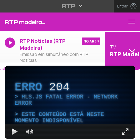
Entrar
RTP Notícias (RTP
NO AR
TV
Madeira)
RTP Madei
Emissão em simultâneo com RTP
Notícias
ERRO
204
HLS.JS FATAL ERROR - NETWORK
ERROR
ESTE CONTEÚDO ESTÁ NESTE
MOMENTO INDISPONÍVEL