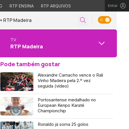
G
RTP ENSINA
RTP ARQUIVOS
Entrar
+ RTP Madeira
TV
RTP Madeira
Pode também gostar
Alexandre Camacho vence o Rali
Vinho Madeira pela 2.º vez
seguida (vídeo)
Portosantense medalhado no
European Kenpo Karaté
Championchip
Ronaldo já soma 25 golos