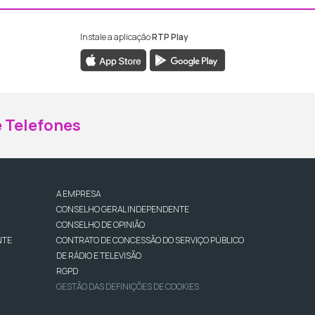
Instale a aplicação
RTP Play
ebook da RTP Madeira
nstagram da RTP Madeira
 Telefones
A EMPRESA
CONSELHO GERAL INDEPENDENTE
CONSELHO DE OPINIÃO
NTE
CONTRATO DE CONCESSÃO DO SERVIÇO PÚBLICO
DE RÁDIO E TELEVISÃO
RGPD
GESTÃO DAS DEFINIÇÕES DE COOKIES