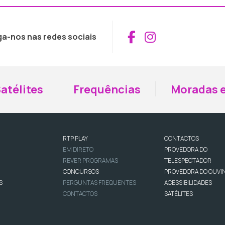
Aceder ao Fac
Aceder ao I
ga-nos nas redes sociais
atélites
Frequências
Moradas e
RTP PLAY
CONTACTOS
EM DIRETO
PROVEDORA DO
REVER PROGRAMAS
TELESPECTADOR
CONCURSOS
PROVEDORA DO OUVI
S
PERGUNTAS FREQUENTES
ACESSIBILIDADES
CONTACTOS
SATÉLITES