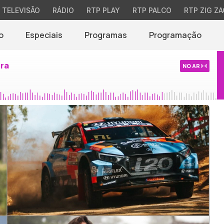
TELEVISÃO
RÁDIO
RTP PLAY
RTP PALCO
RTP ZIG ZA
o
Especiais
Programas
Programação
ira
NO AR