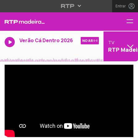
Entrar
Verão Cá Dentro 2026
NO AR
TV
RTP Madei