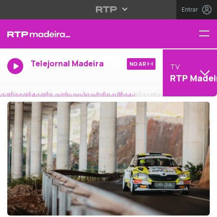
Entrar
Telejornal Madeira
NO AR
TV
RTP Madei