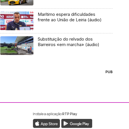
Marítimo espera dificuldades
frente ao União de Leiria (áudio)
Substituição do relvado dos
Barreiros «em marcha» (áudio)
PUB
Instale a aplicação
RTP Play
ebook da RTP Madeira
nstagram da RTP Madeira