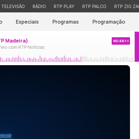
TELEVISÃO
RÁDIO
RTP PLAY
RTP PALCO
RTP ZIG ZA
o
Especiais
Programas
Programação
TP Madeira)
NO AR
neo com RTP Notícias
RROR