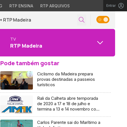
G
RTP ENSINA
RTP ARQUIVOS
Entrar
+ RTP Madeira
TV
RTP Madeira
Pode também gostar
Ciclismo da Madeira prepara
provas destinadas a passeios
turísticos
Rali da Calheta abre temporada
de 2020 a 17 e 18 de julho e
termina a 13 e 14 novembro com
o Rali de São Vicente
Carlos Parente sai do Marítimo a