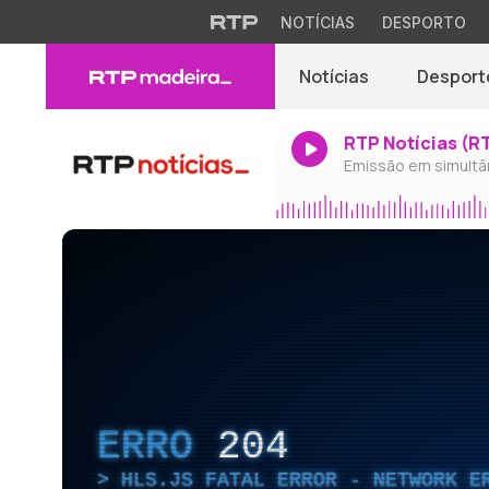
NOTÍCIAS
DESPORTO
Notícias
Desport
RTP Notícias (R
Emissão em simultâ
ERRO
204
HLS.JS FATAL ERROR - NETWORK E