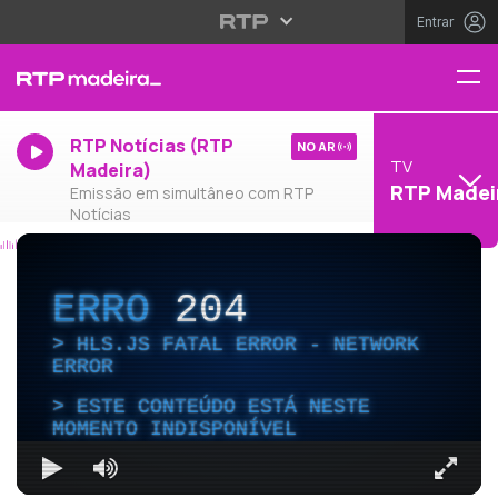
Entrar
RTP Notícias (RTP
NO AR
TV
Madeira)
RTP Madei
Emissão em simultâneo com RTP
Notícias
ERRO
204
HLS.JS FATAL ERROR - NETWORK
ERROR
ESTE CONTEÚDO ESTÁ NESTE
MOMENTO INDISPONÍVEL