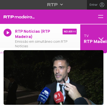
Entrar
RTP Notícias (RTP
NO AR
TV
Madeira)
RTP Madei
Emissão em simultâneo com RTP
Notícias