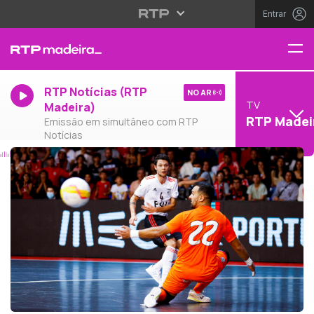
Entrar
RTP Notícias (RTP
NO AR
TV
Madeira)
RTP Madei
Emissão em simultâneo com RTP
Notícias