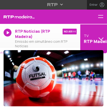
Entrar
RTP Notícias (RTP
NO AR
TV
Madeira)
RTP Madei
Emissão em simultâneo com RTP
Notícias