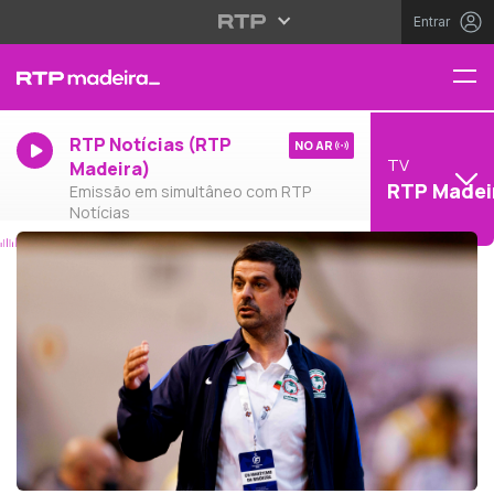
Entrar
RTP Notícias (RTP
NO AR
TV
Madeira)
RTP Madei
Emissão em simultâneo com RTP
Notícias