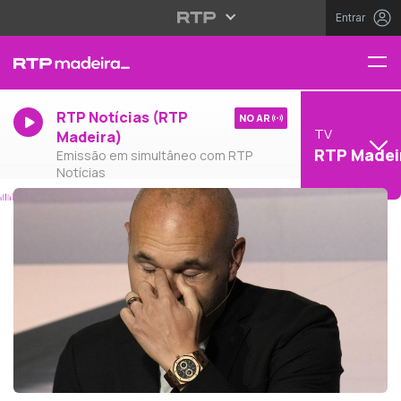
Entrar
RTP Notícias (RTP
NO AR
TV
Madeira)
RTP Madei
Emissão em simultâneo com RTP
Notícias