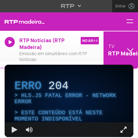
Entrar
RTP Notícias (RTP
NO AR
TV
Madeira)
RTP Madei
Emissão em simultâneo com RTP
Notícias
ERRO
204
HLS.JS FATAL ERROR - NETWORK
ERROR
ESTE CONTEÚDO ESTÁ NESTE
MOMENTO INDISPONÍVEL