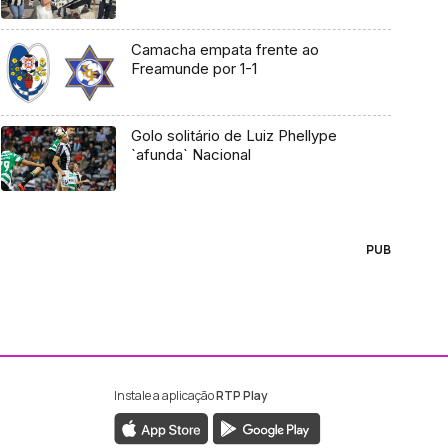
Camacha empata frente ao
Freamunde por 1-1
Golo solitário de Luiz Phellype
`afunda` Nacional
PUB
Instale a aplicação
RTP Play
ebook da RTP Madeira
nstagram da RTP Madeira