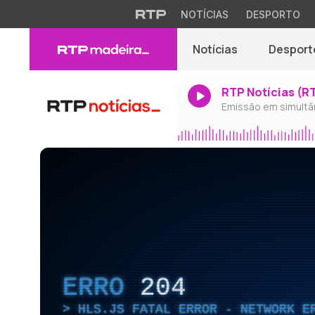
NOTÍCIAS
DESPORTO
Notícias
Desport
RTP Notícias (R
Emissão em simultâ
ERRO
204
HLS.JS FATAL ERROR - NETWORK E