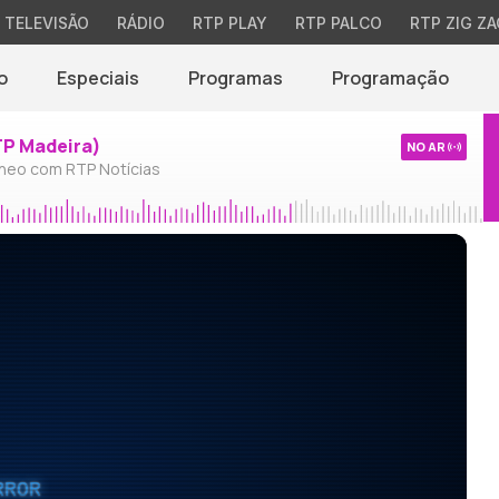
TELEVISÃO
RÁDIO
RTP PLAY
RTP PALCO
RTP ZIG ZA
o
Especiais
Programas
Programação
TP Madeira)
NO AR
neo com RTP Notícias
RROR