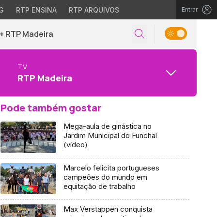
G
RTP ENSINA
RTP ARQUIVOS
Entrar
+ RTP Madeira
TV
RTP Madeira
Pode também gostar
Mega-aula de ginástica no
Jardim Municipal do Funchal
(vídeo)
Marcelo felicita portugueses
campeões do mundo em
equitação de trabalho
Max Verstappen conquista