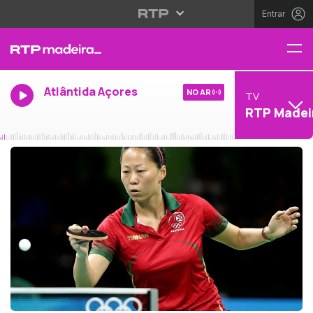
Entrar
Atlântida Açores
NO AR
TV
RTP Madei