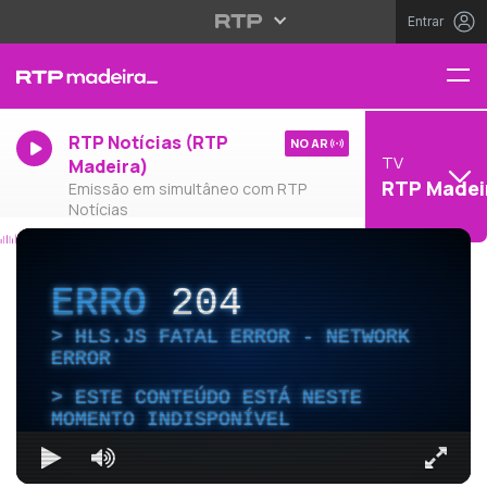
Entrar
RTP Notícias (RTP
NO AR
TV
Madeira)
RTP Madei
Emissão em simultâneo com RTP
Notícias
ERRO
204
HLS.JS FATAL ERROR - NETWORK
ERROR
ESTE CONTEÚDO ESTÁ NESTE
MOMENTO INDISPONÍVEL