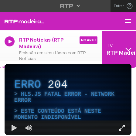
Entrar
RTP Notícias (RTP
NO AR
TV
Madeira)
RTP Madei
Emissão em simultâneo com RTP
Notícias
ERRO
204
HLS.JS FATAL ERROR - NETWORK
ERROR
ESTE CONTEÚDO ESTÁ NESTE
MOMENTO INDISPONÍVEL