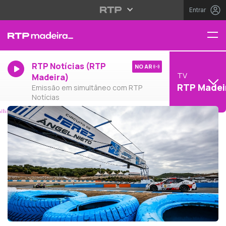
Entrar
RTP Notícias (RTP
NO AR
TV
Madeira)
RTP Madei
Emissão em simultâneo com RTP
Notícias