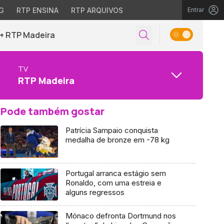
G
RTP ENSINA
RTP ARQUIVOS
Entrar
+ RTP Madeira
TV
RTP Madeira
Pode também gostar
Patrícia Sampaio conquista
medalha de bronze em -78 kg
Portugal arranca estágio sem
Ronaldo, com uma estreia e
alguns regressos
Mónaco defronta Dortmund nos