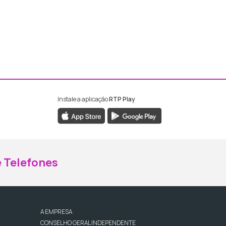
Instale a aplicação
RTP Play
ebook da RTP Madeira
nstagram da RTP Madeira
 Telefones
A EMPRESA
CONSELHO GERAL INDEPENDENTE