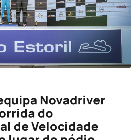
 equipa Novadriver
orrida do
l de Velocidade
 lugar do pódio