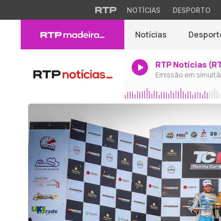
NOTÍCIAS
DESPORTO
Notícias
Desport
RTP Notícias (R
Emissão em simultâ