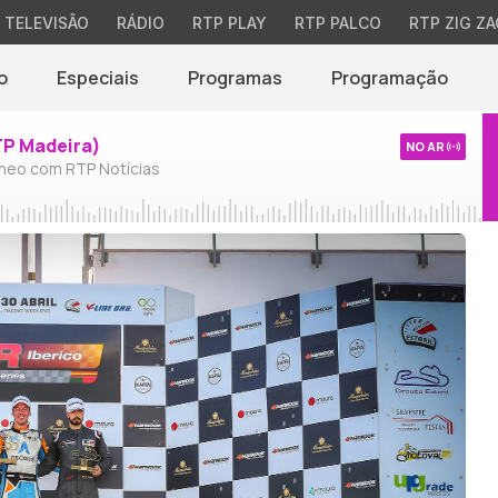
TELEVISÃO
RÁDIO
RTP PLAY
RTP PALCO
RTP ZIG ZA
o
Especiais
Programas
Programação
TP Madeira)
NO AR
neo com RTP Notícias