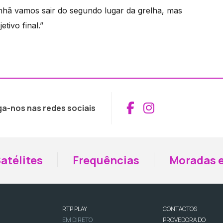
nhã vamos sair do segundo lugar da grelha, mas
tivo final.”
Aceder ao Fac
Aceder ao I
ga-nos nas redes sociais
atélites
Frequências
Moradas e
RTP PLAY
CONTACTOS
EM DIRETO
PROVEDORA DO