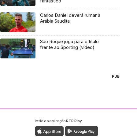
fantástico
Carlos Daniel deverá rumar à
Arábia Saudita
São Roque joga para o título
frente ao Sporting (vídeo)
PUB
Instale a aplicação
RTP Play
ebook da RTP Madeira
nstagram da RTP Madeira