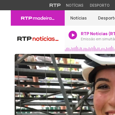
NOTÍCIAS
DESPORTO
Notícias
Desport
RTP Notícias (R
Emissão em simultâ