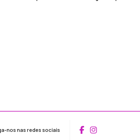
Aceder ao Fac
Aceder ao I
ga-nos nas redes sociais