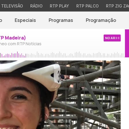
TELEVISÃO
RÁDIO
RTP PLAY
RTP PALCO
RTP ZIG ZA
o
Especiais
Programas
Programação
TP Madeira)
NO AR
neo com RTP Notícias