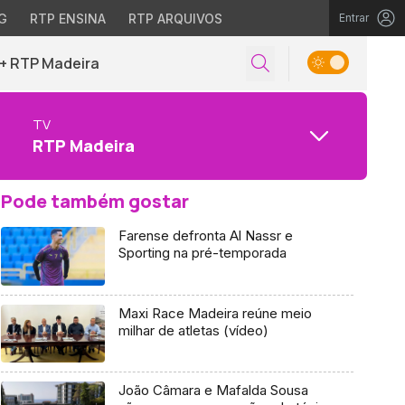
G
RTP ENSINA
RTP ARQUIVOS
Entrar
+ RTP Madeira
TV
RTP Madeira
Pode também gostar
Farense defronta Al Nassr e
Sporting na pré-temporada
Maxi Race Madeira reúne meio
milhar de atletas (vídeo)
João Câmara e Mafalda Sousa