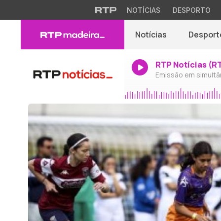
NOTÍCIAS
DESPORTO
Notícias
Desport
RTP Notícias (R
Emissão em simultâ