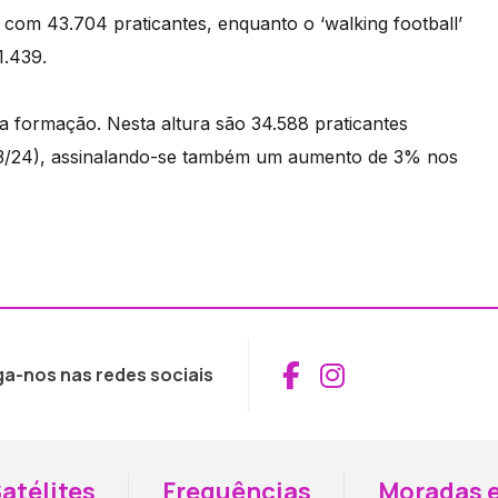
com 43.704 praticantes, enquanto o ‘walking football’
1.439.
a formação. Nesta altura são 34.588 praticantes
023/24), assinalando-se também um aumento de 3% nos
Aceder ao Fac
Aceder ao I
ga-nos nas redes sociais
atélites
Frequências
Moradas e