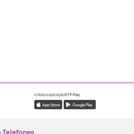
Instale a aplicação
RTP Play
ebook da RTP Madeira
nstagram da RTP Madeira
 Telefones