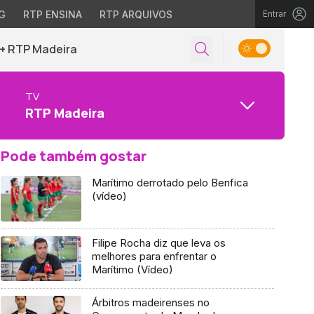
G
RTP ENSINA
RTP ARQUIVOS
Entrar
+ RTP Madeira
TV
RTP Madeira
Pode também gostar
Marítimo derrotado pelo Benfica
(vídeo)
Filipe Rocha diz que leva os
melhores para enfrentar o
Marítimo (Vídeo)
Árbitros madeirenses no