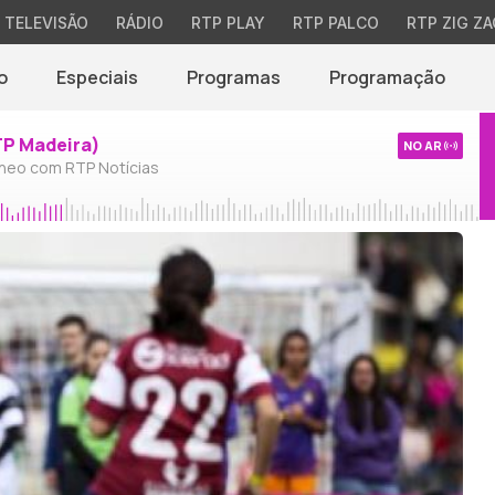
TELEVISÃO
RÁDIO
RTP PLAY
RTP PALCO
RTP ZIG ZA
o
Especiais
Programas
Programação
TP Madeira)
NO AR
neo com RTP Notícias