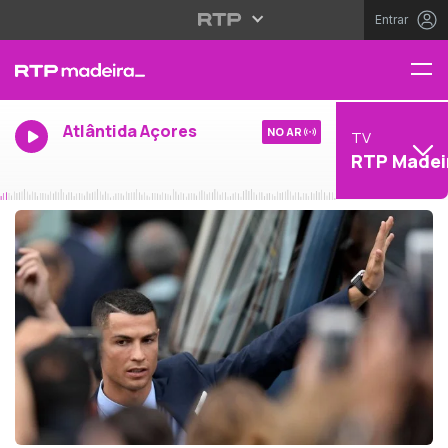
Entrar
Atlântida Açores
NO AR
TV
RTP Madei