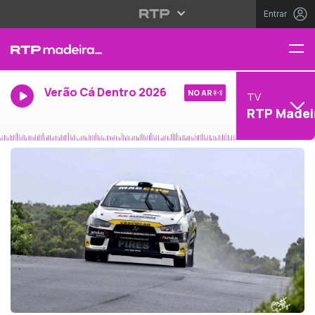
Entrar
Verão Cá Dentro 2026
NO AR
TV
RTP Madei