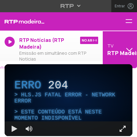
Entrar
RTP Notícias (RTP
NO AR
TV
Madeira)
RTP Madei
Emissão em simultâneo com RTP
Notícias
ERRO
204
HLS.JS FATAL ERROR - NETWORK
ERROR
ESTE CONTEÚDO ESTÁ NESTE
MOMENTO INDISPONÍVEL