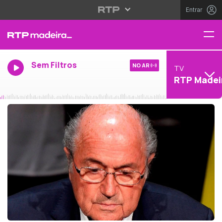
Entrar
Sem Filtros
NO AR
TV
RTP Madei