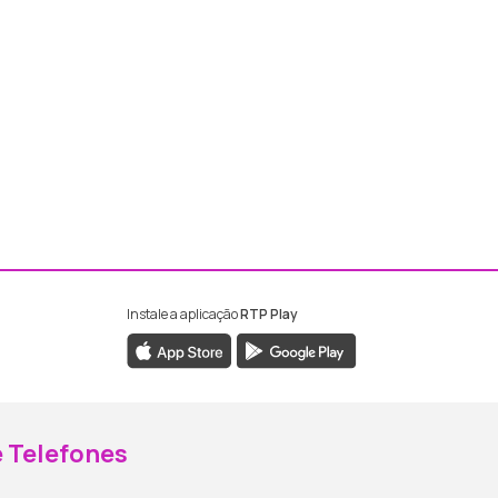
Instale a aplicação
RTP Play
ebook da RTP Madeira
nstagram da RTP Madeira
 Telefones