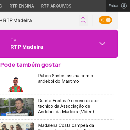
G
RTP ENSINA
RTP ARQUIVOS
Entrar
+ RTP Madeira
TV
RTP Madeira
Pode também gostar
Rúben Santos assina com o
andebol do Marítimo
Duarte Freitas é o novo diretor
técnico da Associação de
Andebol da Madeira (Vídeo)
Madalena Costa campeã da