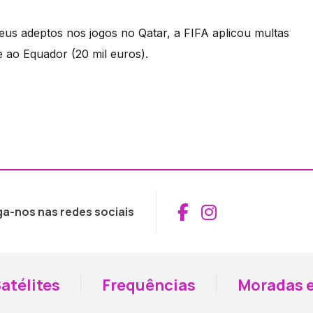
us adeptos nos jogos no Qatar, a FIFA aplicou multas
e ao Equador (20 mil euros).
Aceder ao Fac
Aceder ao I
ga-nos nas redes sociais
atélites
Frequências
Moradas e