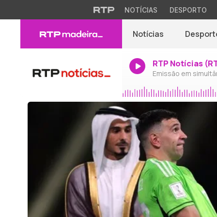
NOTÍCIAS
DESPORTO
Notícias
Desport
RTP Notícias (R
Emissão em simultâ