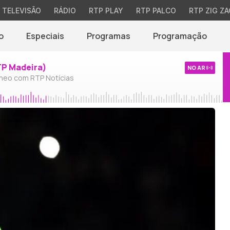
TELEVISÃO
RÁDIO
RTP PLAY
RTP PALCO
RTP ZIG ZA
o
Especiais
Programas
Programação
TP Madeira)
NO AR
neo com RTP Notícias