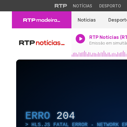
NOTÍCIAS
DESPORTO
Notícias
Desport
RTP Notícias (R
Emissão em simultâ
ERRO
204
HLS.JS FATAL ERROR - NETWORK E