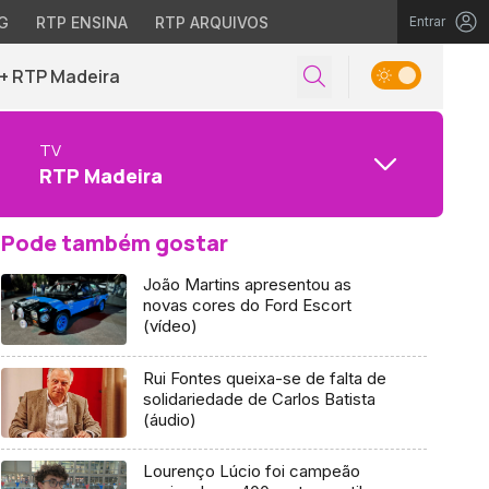
G
RTP ENSINA
RTP ARQUIVOS
Entrar
+ RTP Madeira
TV
RTP Madeira
Pode também gostar
João Martins apresentou as
novas cores do Ford Escort
(vídeo)
Rui Fontes queixa-se de falta de
solidariedade de Carlos Batista
(áudio)
Lourenço Lúcio foi campeão