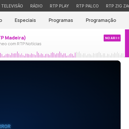
TELEVISÃO
RÁDIO
RTP PLAY
RTP PALCO
RTP ZIG ZA
o
Especiais
Programas
Programação
TP Madeira)
NO AR
neo com RTP Notícias
RROR