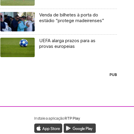
Venda de bilhetes à porta do
estádio “protege madeirenses”
UEFA alarga prazos para as
provas europeias
PUB
Instale a aplicação
RTP Play
ebook da RTP Madeira
nstagram da RTP Madeira