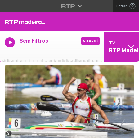
Entrar
Sem Filtros
NO AR
TV
RTP Madei