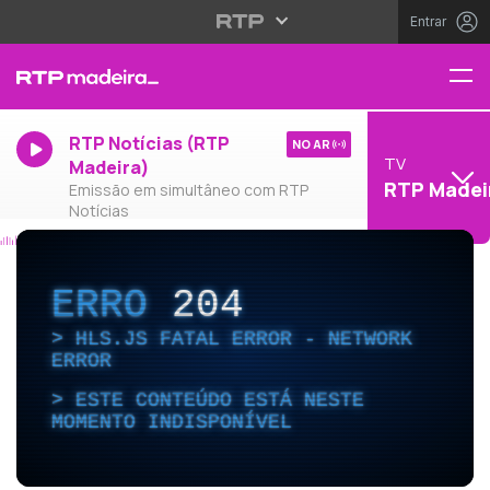
Entrar
RTP Notícias (RTP
NO AR
TV
Madeira)
RTP Madei
Emissão em simultâneo com RTP
Notícias
ERRO
204
HLS.JS FATAL ERROR - NETWORK
ERROR
ESTE CONTEÚDO ESTÁ NESTE
MOMENTO INDISPONÍVEL