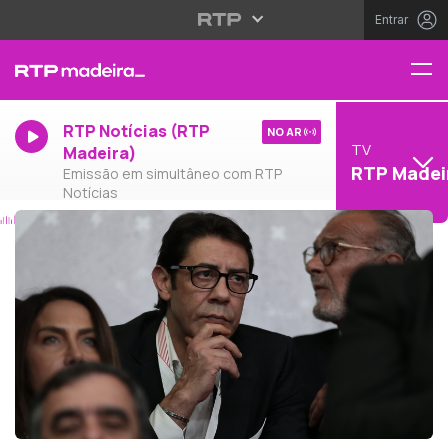
Entrar
RTP Notícias (RTP
NO AR
TV
Madeira)
RTP Madei
Emissão em simultâneo com RTP
Notícias