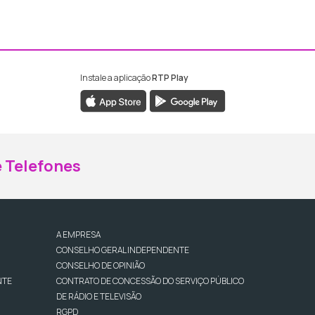
Instale a aplicação
RTP Play
ebook da RTP Madeira
nstagram da RTP Madeira
 Telefones
A EMPRESA
CONSELHO GERAL INDEPENDENTE
CONSELHO DE OPINIÃO
NTE
CONTRATO DE CONCESSÃO DO SERVIÇO PÚBLICO
DE RÁDIO E TELEVISÃO
RGPD