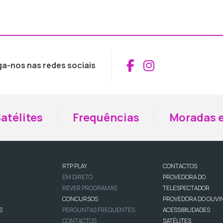
Aceder ao Fac
Aceder ao I
ga-nos nas redes sociais
atélites
Frequências
Moradas e
RTP PLAY
CONTACTOS
EM DIRETO
PROVEDORA DO
REVER PROGRAMAS
TELESPECTADOR
CONCURSOS
PROVEDORA DO OUVI
S
PERGUNTAS FREQUENTES
ACESSIBILIDADES
CONTACTOS
SATÉLITES