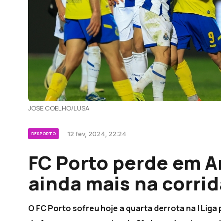
JOSE COELHO/LUSA
12 fev, 2024, 22:24
DESPORTO
FC Porto perde em A
ainda mais na corrid
O FC Porto sofreu hoje a quarta derrota na I Liga