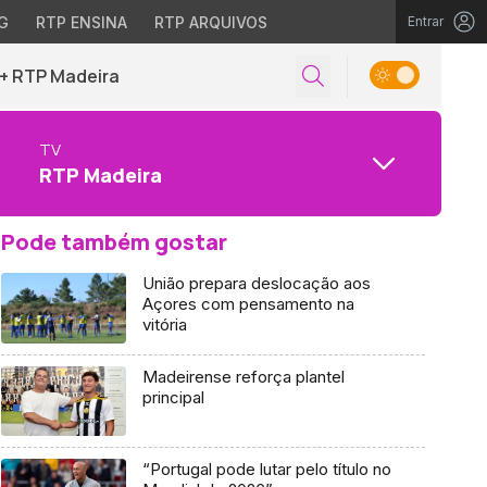
G
RTP ENSINA
RTP ARQUIVOS
Entrar
+ RTP Madeira
TV
RTP Madeira
Pode também gostar
União prepara deslocação aos
Açores com pensamento na
vitória
Madeirense reforça plantel
principal
“Portugal pode lutar pelo título no