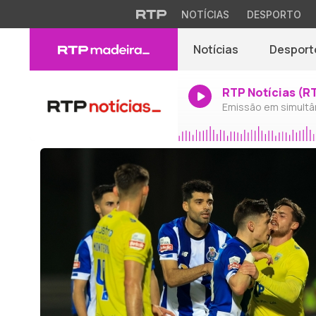
NOTÍCIAS
DESPORTO
Notícias
Desport
RTP Notícias (R
Emissão em simultâ