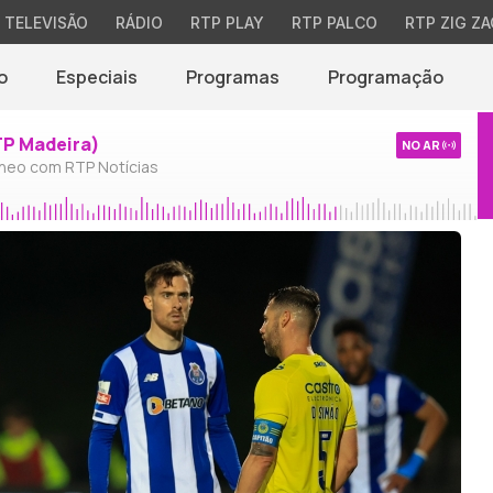
TELEVISÃO
RÁDIO
RTP PLAY
RTP PALCO
RTP ZIG ZA
o
Especiais
Programas
Programação
TP Madeira)
NO AR
neo com RTP Notícias