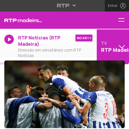
Entrar
RTP Notícias (RTP
NO AR
TV
Madeira)
RTP Madei
Emissão em simultâneo com RTP
Notícias