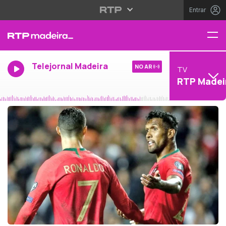
Entrar
Telejornal Madeira
NO AR
TV
RTP Madei